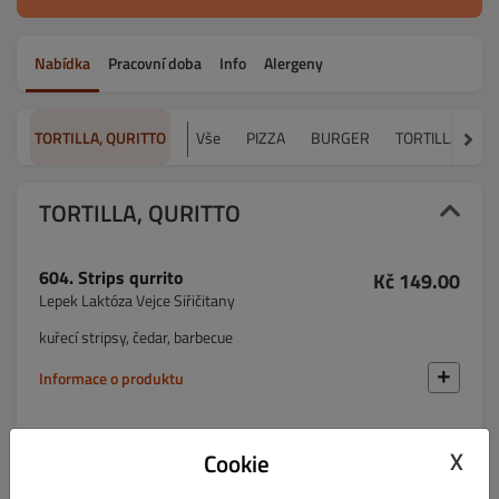
Nabídka
Pracovní doba
Info
Alergeny
TORTILLA, QURITTO
Vše
PIZZA
BURGER
TORTILLA, QUR
TORTILLA, QURITTO
604. Strips qurrito
Kč 149.00
Lepek Laktóza Vejce Siřičitany
kuřecí stripsy, čedar, barbecue
Informace o produktu
605. Chicken qurrito
Kč 149.00
X
Cookie
Lepek Laktóza Vejce