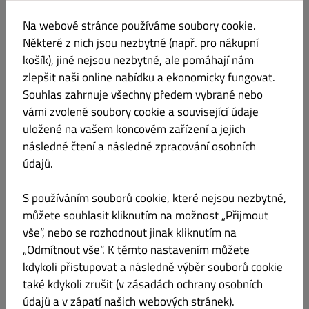
kuřecí maso, čedar, barbecue
Na webové stránce používáme soubory cookie.
Informace o produktu
Některé z nich jsou nezbytné (např. pro nákupní
košík), jiné nejsou nezbytné, ale pomáhají nám
zlepšit naši online nabídku a ekonomicky fungovat.
602. Strips tortila
Kč 159.00
Lepek Laktóza Vejce Siřičitany
Souhlas zahrnuje všechny předem vybrané nebo
vámi zvolené soubory cookie a související údaje
tortila, kuřecí stripsy, ledový salát, rajče, okurek, dresink
uložené na vašem koncovém zařízení a jejich
Informace o produktu
následné čtení a následné zpracování osobních
údajů.
603. Chicken tortila
Kč 159.00
S používáním souborů cookie, které nejsou nezbytné,
Lepek Hořčice
můžete souhlasit kliknutím na možnost „Přijmout
tortila, kuřecí maso, ledový salát, rajče, okurek, dresink
vše“, nebo se rozhodnout jinak kliknutím na
Informace o produktu
„Odmítnout vše“. K těmto nastavením můžete
kdykoli přistupovat a následně výběr souborů cookie
také kdykoli zrušit (v zásadách ochrany osobních
údajů a v zápatí našich webových stránek).