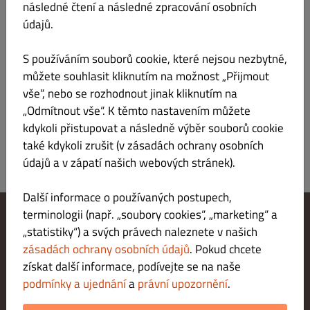
následné čtení a následné zpracování osobních
Jméno
údajů.
Poplatek za donášku
S používáním souborů cookie, které nejsou nezbytné,
Studénka
Kč 20.00 nad Kč 129.00
můžete souhlasit kliknutím na možnost „Přijmout
vše“, nebo se rozhodnout jinak kliknutím na
Oblast 2
„Odmítnout vše“. K těmto nastavením můžete
Kč 50.00 nad Kč 250.00
kdykoli přistupovat a následně výběr souborů cookie
také kdykoli zrušit (v zásadách ochrany osobních
údajů a v zápatí našich webových stránek).
Další informace o používaných postupech,
terminologii (např. „soubory cookies“, „marketing“ a
„statistiky“) a svých právech naleznete v našich
Změnit nastavení souborů cookie
Kontaktuj nás
zásadách ochrany osobních údajů
. Pokud chcete
Zásady ochrany osobních údajů
získat další informace, podívejte se na naše
Podmínky a ujednání
podmínky a ujednání
a
právní upozornění
.
Právní upozornění
METODY PLATBY PŘI DORUČENÍ