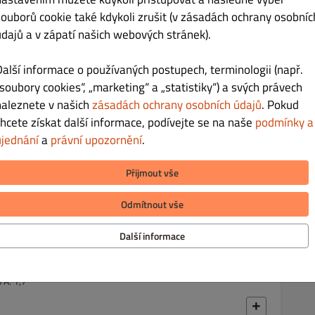
souborů cookie také kdykoli zrušit (v zásadách ochrany osobníc
Kč 169.00
údajů a v zápatí našich webových stránek).
Další informace o používaných postupech, terminologii (např.
„soubory cookies“, „marketing“ a „statistiky“) a svých právech
naleznete v našich
zásadách ochrany osobních údajů
. Pokud
chcete získat další informace, podívejte se na naše
podmínky a
Kč 179.00
ujednání
a
právní upozornění
.
lený pepř A. 1,7
Přijmout vše
Odmítnout vše
Další informace
Kč 179.00
 A. 1,7