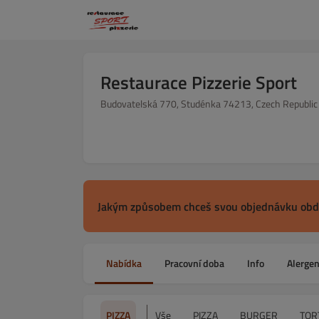
Restaurace Pizzerie Sport
Budovatelská 770, Studénka 74213, Czech Republic
Jakým způsobem chceš svou objednávku obd
Nabídka
Pracovní doba
Info
Alerge
PIZZA
Vše
PIZZA
BURGER
TOR