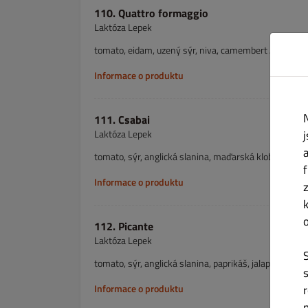
110. Quattro formaggio
Laktóza Lepek
tomato, eidam, uzený sýr, niva, camembert A. 1,7
Informace o produktu
111. Csabai
Laktóza Lepek
tomato, sýr, anglická slanina, maďarská klobása, cibu
Informace o produktu
112. Picante
Laktóza Lepek
tomato, sýr, anglická slanina, paprikáš, jalapeňo A. 1,
Informace o produktu