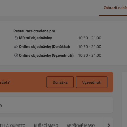
Zobrazit nabí
Restaurace otevřena pro
Místní objednávky:
10:30 - 21:00
Online objednávky (Donáška):
10:30 - 21:00
Online objednávky (Vyzvednutí):
10:30 - 21:00
ržet?
Donáška
Vyzvednutí
ny
TILLA, QURITTO
KUŘECÍ MASO
VEPŘOVÉ MASO
SPECIALITY 