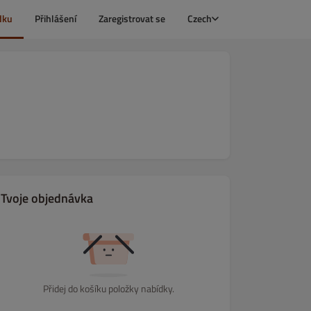
dku
Přihlášení
Zaregistrovat se
Czech
Tvoje objednávka
Přidej do košíku položky nabídky.
PODNIKU
BEZMASÁ JÍDLA
SALÁTY /obědové/
PASTA
RYBY