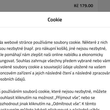
Kč 179.00
Cookie
Na webové stránce používáme soubory cookie. Některé z nich
Kč 169.00
jsou nezbytné (např. pro nákupní košík), jiné nejsou nezbytné,
ale pomáhají nám zlepšit naši online nabídku a ekonomicky
le A.1,7
fungovat. Souhlas zahrnuje všechny předem vybrané nebo vám
zvolené soubory cookie a související údaje uložené na vašem
koncovém zařízení a jejich následné čtení a následné zpracován
osobních údajů.
Kč 169.00
S používáním souborů cookie, které nejsou nezbytné, můžete
7
souhlasit kliknutím na možnost „Přijmout vše“, nebo se
rozhodnout jinak kliknutím na „Odmítnout vše“. K těmto
nastavením můžete kdykoli přistupovat a následně výběr