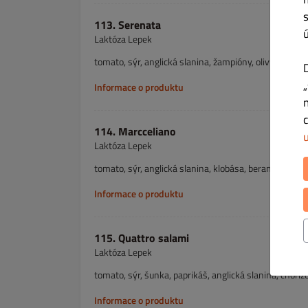
113. Serenata
Laktóza Lepek
tomato, sýr, anglická slanina, žampióny, olivy A. 1,7
Informace o produktu
114. Marcceliano
Laktóza Lepek
tomato, sýr, anglická slanina, klobása, beraní rohy, ze
Informace o produktu
115. Quattro salami
Laktóza Lepek
tomato, sýr, šunka, paprikáš, anglická slanina, chorizo
Informace o produktu