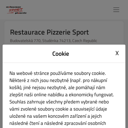
Restaurace Pizzerie Sport
Budovatelská 770, Studénka 74213, Czech Republic
Restaurace otevřena pro
X
Cookie
Místní objednávky:
10:30 - 20:00
Online objednávky (Donáška):
10:30 - 20:00
Na webové stránce používáme soubory cookie.
Online objednávky (Vyzvednutí):
10:30 - 20:00
Některé z nich jsou nezbytné (např. pro nákupní
košík), jiné nejsou nezbytné, ale pomáhají nám
zlepšit naši online nabídku a ekonomicky fungovat.
Jakým způsobem chceš svou objednávku obdržet?
Souhlas zahrnuje všechny předem vybrané nebo
vámi zvolené soubory cookie a související údaje
Donáška
Vyzvednutí
uložené na vašem koncovém zařízení a jejich
následné čtení a následné zpracování osobních