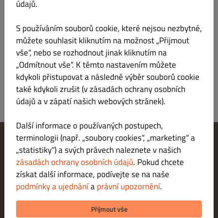
údajů.
Nabídka
Pracovní doba
Info
Alergeny
S používáním souborů cookie, které nejsou nezbytné,
můžete souhlasit kliknutím na možnost „Přijmout
DENNÍ MENU
Vše
vše“, nebo se rozhodnout jinak kliknutím na
„Odmítnout vše“. K těmto nastavením můžete
V této kategorii nebyla nalezena žádná položka nabídky.
kdykoli přistupovat a následně výběr souborů cookie
také kdykoli zrušit (v zásadách ochrany osobních
údajů a v zápatí našich webových stránek).
Další informace o používaných postupech,
terminologii (např. „soubory cookies“, „marketing“ a
„statistiky“) a svých právech naleznete v našich
Změnit nastavení souborů cookie
Kontaktuj nás
zásadách ochrany osobních údajů
. Pokud chcete
Zásady ochrany osobních údajů
získat další informace, podívejte se na naše
Podmínky a ujednání
podmínky a ujednání
a
právní upozornění
.
Právní upozornění
METODY PLATBY PŘI DORUČENÍ
Přijmout vše